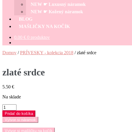
NEW ☛ Luxusný náramok
NEW ☛ Kožený náramok
BLOG
MAŠLIČKY NA KOČÍK
0.00
€
0 produktov
Domov
/
PRÍVESKY - kolekcia 2018
/
zlaté srdce
zlaté srdce
5.50
€
Na sklade
množstvo
zlaté
Pridať do košíka
srdce
Vytvor si náramok
Vytvor si mašličku na kočík