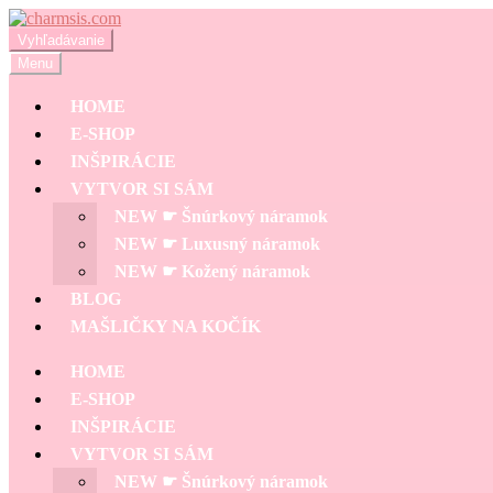
Preskočiť
Preskočiť
na
na
Hľadať:
Vyhľadávanie
navigáciu
obsah
Menu
HOME
E-SHOP
INŠPIRÁCIE
VYTVOR SI SÁM
NEW ☛ Šnúrkový náramok
NEW ☛ Luxusný náramok
NEW ☛ Kožený náramok
BLOG
MAŠLIČKY NA KOČÍK
HOME
E-SHOP
INŠPIRÁCIE
VYTVOR SI SÁM
NEW ☛ Šnúrkový náramok