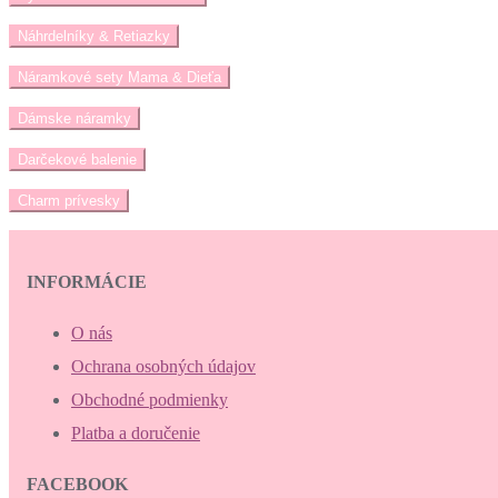
Náhrdelníky & Retiazky
Náramkové sety Mama & Dieťa
Dámske náramky
Darčekové balenie
Charm prívesky
INFORMÁCIE
O nás
Ochrana osobných údajov
Obchodné podmienky
Platba a doručenie
FACEBOOK