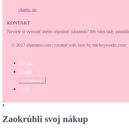
charm_sis
KONTAKT
Neviete si vytvoriť alebo objednať náramok? My vám rady porad
© 2017 charmsis.com | created with love by mickeyworks.com
Môj účet
Hľadať
Hľadať:
Vyhľadávanie
Cart
0
x
Zaokrúhli svoj nákup