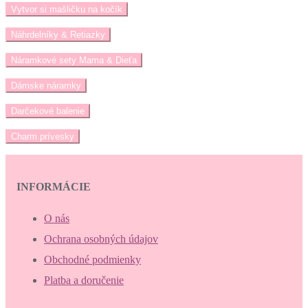
Vytvor si mašličku na kočík
Náhrdelníky & Retiazky
Náramkové sety Mama & Dieťa
Dámske náramky
Darčekové balenie
Charm prívesky
INFORMÁCIE
O nás
Ochrana osobných údajov
Obchodné podmienky
Platba a doručenie