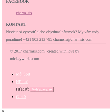
FACEBOOK
charm_sis
KONTAKT
Neviete si vytvoriť alebo objednať náramok? My vám rady
poradíme! +421 903 213 795 charmsis@charmsis.com
© 2017 charmsis.com | created with love by
mickeyworks.com
Môj účet
Hľadať
Hľadať:
Vyhľadávanie
Cart
0
x