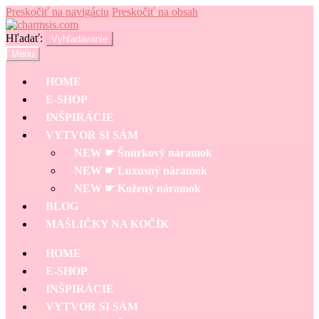
Preskočiť na navigáciu
Preskočiť na obsah
Hľadať:
Vyhľadávanie
Menu
HOME
E-SHOP
INŠPIRÁCIE
VYTVOR SI SÁM
NEW ☛ Šnúrkový náramok
NEW ☛ Luxusný náramok
NEW ☛ Kožený náramok
BLOG
MAŠLIČKY NA KOČÍK
HOME
E-SHOP
INŠPIRÁCIE
VYTVOR SI SÁM