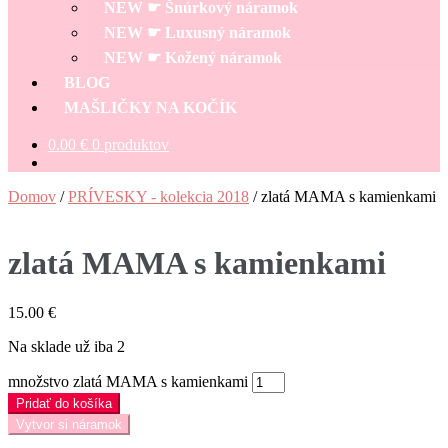
NEW ☛ Šnúrkový náramok
NEW ☛ Luxusný náramok
NEW ☛ Kožený náramok
BLOG
MAŠLIČKY NA KOČÍK
0.00
€
0 produktov
Domov
/
PRÍVESKY - kolekcia 2018
/
zlatá MAMA s kamienkami
zlatá MAMA s kamienkami
15.00
€
Na sklade už iba 2
množstvo zlatá MAMA s kamienkami
Pridať do košíka
Vytvor si náramok