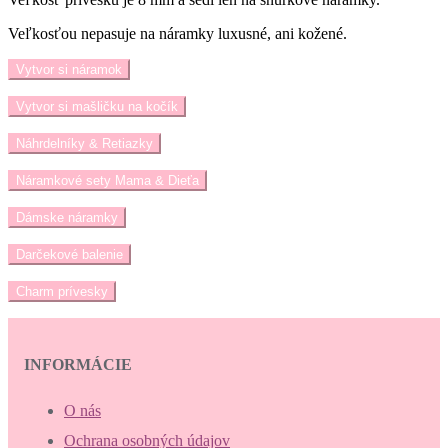
Veľkosťou nepasuje na náramky luxusné, ani kožené.
Vytvor si náramok
Vytvor si mašličku na kočík
Náhrdelníky & Retiazky
Náramkové sety Mama & Dieťa
Dámske náramky
Darčekové balenie
Charm prívesky
INFORMÁCIE
O nás
Ochrana osobných údajov