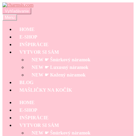
Preskočiť
Preskočiť
na
na
Hľadať:
Vyhľadávanie
navigáciu
obsah
Menu
HOME
E-SHOP
INŠPIRÁCIE
VYTVOR SI SÁM
NEW ☛ Šnúrkový náramok
NEW ☛ Luxusný náramok
NEW ☛ Kožený náramok
BLOG
MAŠLIČKY NA KOČÍK
HOME
E-SHOP
INŠPIRÁCIE
VYTVOR SI SÁM
NEW ☛ Šnúrkový náramok