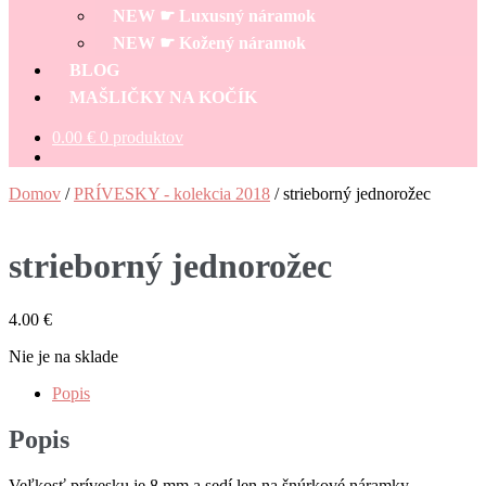
NEW ☛ Luxusný náramok
NEW ☛ Kožený náramok
BLOG
MAŠLIČKY NA KOČÍK
0.00
€
0 produktov
Domov
/
PRÍVESKY - kolekcia 2018
/
strieborný jednorožec
strieborný jednorožec
4.00
€
Nie je na sklade
Popis
Popis
Veľkosť prívesku je 8 mm a sedí len na šnúrkové náramky.