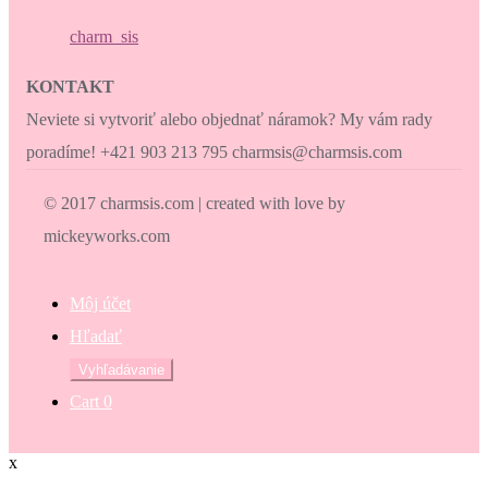
charm_sis
KONTAKT
Neviete si vytvoriť alebo objednať náramok? My vám rady
poradíme! +421 903 213 795 charmsis@charmsis.com
© 2017 charmsis.com | created with love by
mickeyworks.com
Môj účet
Hľadať
Hľadať:
Vyhľadávanie
Cart
0
x