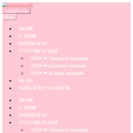
Preskočiť
Preskočiť
na
na
Hľadať:
Vyhľadávanie
navigáciu
obsah
Menu
HOME
E-SHOP
INŠPIRÁCIE
VYTVOR SI SÁM
NEW ☛ Šnúrkový náramok
NEW ☛ Luxusný náramok
NEW ☛ Kožený náramok
BLOG
MAŠLIČKY NA KOČÍK
HOME
E-SHOP
INŠPIRÁCIE
VYTVOR SI SÁM
NEW ☛ Šnúrkový náramok