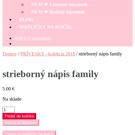
NEW ☛ Luxusný náramok
NEW ☛ Kožený náramok
BLOG
MAŠLIČKY NA KOČÍK
0.00
€
0 produktov
Domov
/
PRÍVESKY - kolekcia 2018
/
strieborný nápis family
strieborný nápis family
5.00
€
Na sklade
množstvo
strieborný
Pridať do košíka
nápis
Vytvor si náramok
family
Vytvor si mašličku na kočík