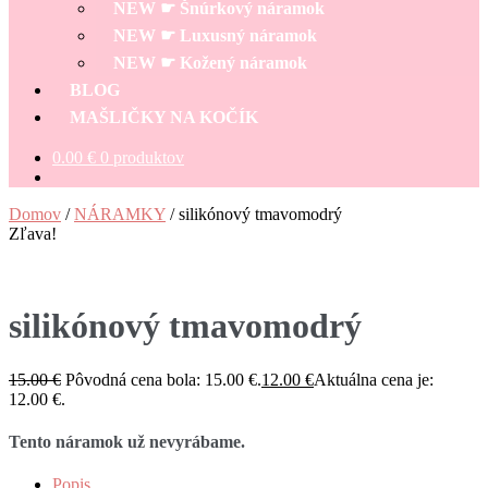
NEW ☛ Šnúrkový náramok
NEW ☛ Luxusný náramok
NEW ☛ Kožený náramok
BLOG
MAŠLIČKY NA KOČÍK
0.00
€
0 produktov
Domov
/
NÁRAMKY
/
silikónový tmavomodrý
Zľava!
silikónový tmavomodrý
15.00
€
Pôvodná cena bola: 15.00 €.
12.00
€
Aktuálna cena je:
12.00 €.
Tento náramok už nevyrábame.
Popis