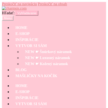
Preskočiť na navigáciu
Preskočiť na obsah
Hľadať:
Vyhľadávanie
Menu
HOME
E-SHOP
INŠPIRÁCIE
VYTVOR SI SÁM
NEW ☛ Šnúrkový náramok
NEW ☛ Luxusný náramok
NEW ☛ Kožený náramok
BLOG
MAŠLIČKY NA KOČÍK
HOME
E-SHOP
INŠPIRÁCIE
VYTVOR SI SÁM