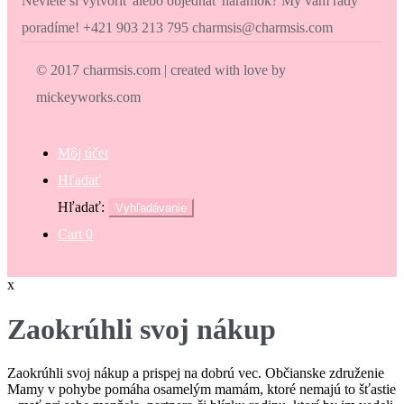
Neviete si vytvoriť alebo objednať náramok? My vám rady
poradíme! +421 903 213 795 charmsis@charmsis.com
© 2017 charmsis.com | created with love by
mickeyworks.com
Môj účet
Hľadať
Hľadať:
Vyhľadávanie
Cart
0
x
Zaokrúhli svoj nákup
Zaokrúhli svoj nákup a prispej na dobrú vec. Občianske združenie
Mamy v pohybe pomáha osamelým mamám, ktoré nemajú to šťastie
O súboroch cookie na tejto stránke