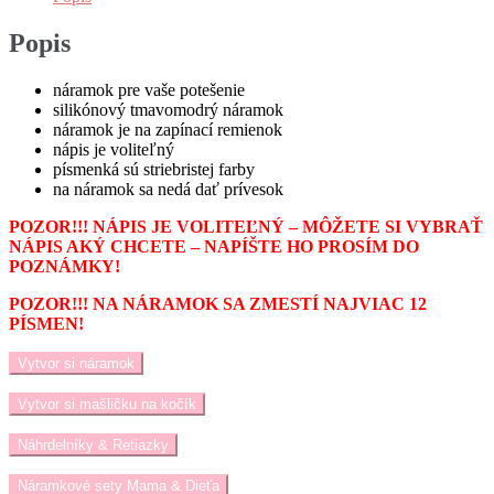
Popis
náramok pre vaše potešenie
silikónový tmavomodrý náramok
náramok je na zapínací remienok
nápis je voliteľný
písmenká sú striebristej farby
na náramok sa nedá dať prívesok
POZOR!!! NÁPIS JE VOLITEĽNÝ – MÔŽETE SI VYBRAŤ
NÁPIS AKÝ CHCETE – NAPÍŠTE HO PROSÍM DO
POZNÁMKY!
POZOR!!! NA NÁRAMOK SA ZMESTÍ NAJVIAC 12
PÍSMEN!
Vytvor si náramok
Vytvor si mašličku na kočík
Náhrdelníky & Retiazky
Náramkové sety Mama & Dieťa