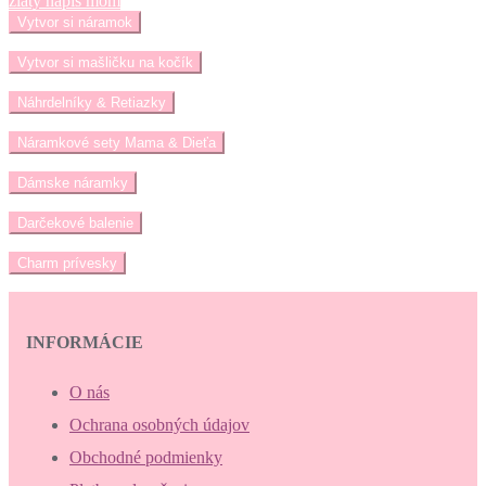
zlatý nápis mom
Vytvor si náramok
Vytvor si mašličku na kočík
Náhrdelníky & Retiazky
Náramkové sety Mama & Dieťa
Dámske náramky
Darčekové balenie
Charm prívesky
INFORMÁCIE
O nás
Ochrana osobných údajov
Obchodné podmienky