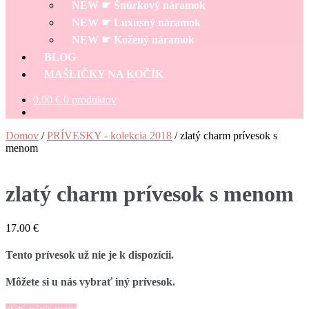
NEW ☛ Šnúrkový náramok
NEW ☛ Luxusný náramok
NEW ☛ Kožený náramok
BLOG
MAŠLIČKY NA KOČÍK
0.00
€
0 produktov
Domov
/
PRÍVESKY - kolekcia 2018
/
zlatý charm prívesok s
menom
zlatý charm prívesok s menom
17.00
€
Tento prívesok už nie je k dispozícii.
Môžete si u nás vybrať iný prívesok.