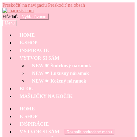
Preskočiť na navigáciu
Preskočiť na obsah
Hľadať:
Vyhľadávanie
Menu
HOME
E-SHOP
INŠPIRÁCIE
VYTVOR SI SÁM
NEW ☛ Šnúrkový náramok
NEW ☛ Luxusný náramok
NEW ☛ Kožený náramok
BLOG
MAŠLIČKY NA KOČÍK
HOME
E-SHOP
INŠPIRÁCIE
VYTVOR SI SÁM
Rozbaliť podradené menu