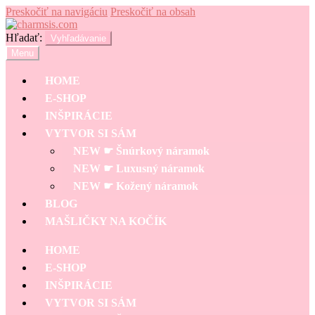
Preskočiť na navigáciu
Preskočiť na obsah
Hľadať:
Vyhľadávanie
Menu
HOME
E-SHOP
INŠPIRÁCIE
VYTVOR SI SÁM
NEW ☛ Šnúrkový náramok
NEW ☛ Luxusný náramok
NEW ☛ Kožený náramok
BLOG
MAŠLIČKY NA KOČÍK
HOME
E-SHOP
INŠPIRÁCIE
VYTVOR SI SÁM