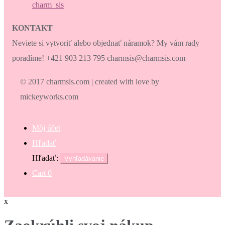
charm_sis
KONTAKT
Neviete si vytvoriť alebo objednať náramok? My vám rady
poradíme! +421 903 213 795 charmsis@charmsis.com
© 2017 charmsis.com | created with love by
mickeyworks.com
Môj účet
Hľadať
Hľadať:
Vyhľadávanie
Cart
0
x