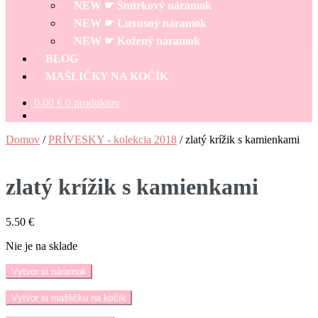
NEW ☛ Šnúrkový náramok
NEW ☛ Luxusný náramok
NEW ☛ Kožený náramok
BLOG
MAŠLIČKY NA KOČÍK
0.00
€
0 produktov
Domov
/
PRÍVESKY - kolekcia 2018
/
zlatý krížik s kamienkami
zlatý krížik s kamienkami
5.50
€
Nie je na sklade
Vytvor si náramok
Vytvor si mašličku na kočík