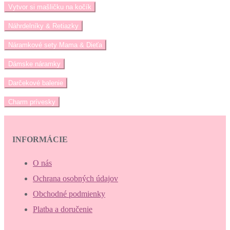
Vytvor si mašličku na kočík
Náhrdelníky & Retiazky
Náramkové sety Mama & Dieťa
Dámske náramky
Darčekové balenie
Charm prívesky
INFORMÁCIE
O nás
Ochrana osobných údajov
Obchodné podmienky
Platba a doručenie