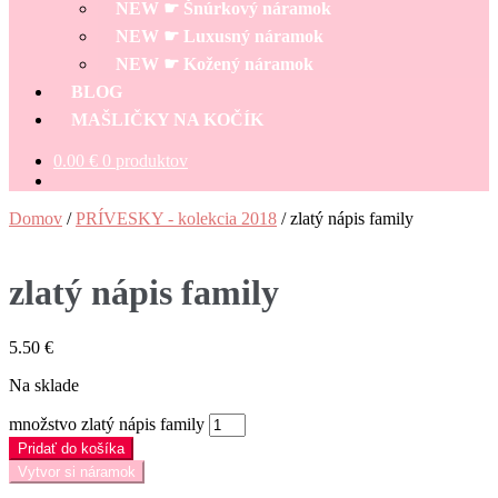
NEW ☛ Šnúrkový náramok
NEW ☛ Luxusný náramok
NEW ☛ Kožený náramok
BLOG
MAŠLIČKY NA KOČÍK
0.00
€
0 produktov
Domov
/
PRÍVESKY - kolekcia 2018
/
zlatý nápis family
zlatý nápis family
5.50
€
Na sklade
množstvo zlatý nápis family
Pridať do košíka
Vytvor si náramok