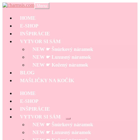
Preskočiť
Preskočiť
Menu
na
na
navigáciu
obsah
HOME
E-SHOP
INŠPIRÁCIE
VYTVOR SI SÁM
NEW ☛ Šnúrkový náramok
NEW ☛ Luxusný náramok
NEW ☛ Kožený náramok
BLOG
MAŠLIČKY NA KOČÍK
HOME
E-SHOP
INŠPIRÁCIE
VYTVOR SI SÁM
Rozbaliť
NEW ☛ Šnúrkový náramok
podradené
menu
NEW ☛ Luxusný náramok