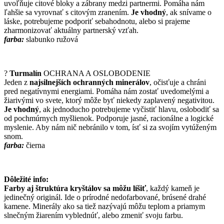
uvoľňuje citové bloky a zábrany medzi partnermi. Pomáha nám
ľahšie sa vyrovnať s citovým zranením.
Je vhodný
, ak snívame o
láske, potrebujeme podporiť sebahodnotu, alebo si prajeme
zharmonizovať aktuálny partnerský vzťah.
farba:
slabunko ružová
?
Turmalín
OCHRANA A OSLOBODENIE
Jeden z
najsilnejších ochranných minerálov
, očisťuje a chráni
pred negatívnymi energiami. Pomáha nám zostať uvedomelými a
žiarivými vo svete, ktorý môže byť niekedy zaplavený negativitou.
Je vhodný
, ak jednoducho potrebujeme vyčistiť hlavu, oslobodiť sa
od pochmúrnych myšlienok. Podporuje jasné, racionálne a logické
myslenie. Aby nám nič nebránilo v tom, ísť si za svojím vytúženým
snom.
farba:
čierna
Dôležité info:
Farby aj štruktúra kryštálov sa môžu líšiť
, každý kameň je
jedinečný originál. Ide o prírodné nedofarbované, brúsené drahé
kamene. Minerály ako sa tiež nazývajú môžu teplom a priamym
slnečným žiarením vyblednúť, alebo zmeniť svoju farbu.