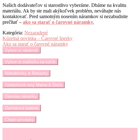
Našich dodávateľov si starostlivo vyberáme. Dbáme na kvalitu
materiálu. Ak by ste mali akýkoľvek problém, neváhajte nás
kontaktovať. Pred samotným nosením náramkov si nezabudnite
prečítať –
ako sa starať o čarovné náramky.
Kategória:
Nezaradené
Navigácia
Predchádzajúci
Kúzelná novinka – Čarovné šperky
článok:
Nasledujúci
Ako sa starať o čarovné náramky
v
článok:
Vytvor si náramok
článku
Vytvor si mašličku na kočík
Náhrdelníky & Retiazky
Náramkové sety Mama & Dieťa
Dámske náramky
Darčekové balenie
Charm prívesky