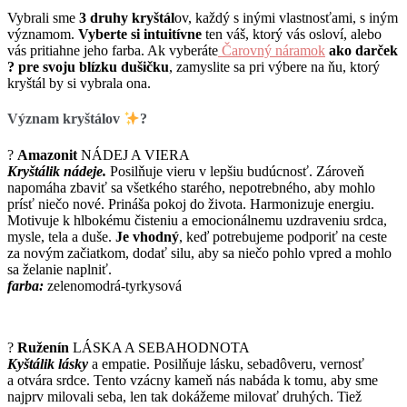
Vybrali sme
3 druhy kryštál
ov, každý s inými vlastnosťami, s iným
významom.
Vyberte si intuitívne
ten váš, ktorý vás osloví, alebo
vás pritiahne jeho farba. Ak vyberáte
Čarovný náramok
ako darček
?
pre svoju blízku dušičku
, zamyslite sa pri výbere na ňu, ktorý
kryštál by si vybrala ona.
Význam kryštálov
?
?
Amazonit
NÁDEJ A VIERA
Kryštálik nádeje.
Posilňuje vieru v lepšiu budúcnosť. Zároveň
napomáha zbaviť sa všetkého starého, nepotrebného, aby mohlo
prísť niečo nové. Prináša pokoj do života. Harmonizuje energiu.
Motivuje k hlbokému čisteniu a emocionálnemu uzdraveniu srdca,
mysle, tela a duše.
Je vhodný
, keď potrebujeme podporiť na ceste
za novým začiatkom, dodať silu, aby sa niečo pohlo vpred a mohlo
sa želanie naplniť.
farba:
zelenomodrá-tyrkysová
?
Ruženín
LÁSKA A SEBAHODNOTA
Kyštálik lásky
a empatie. Posilňuje lásku, sebadôveru, vernosť
a otvára srdce. Tento vzácny kameň nás nabáda k tomu, aby sme
najprv milovali seba, len tak dokážeme milovať druhých. Tiež