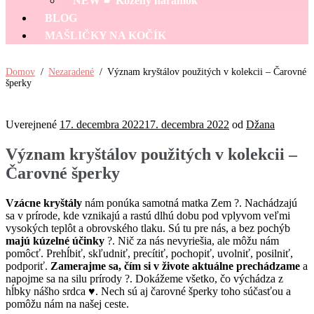
NEW ☛ Kožený náramok
BLOG
MAŠLIČKY NA KOČÍK
Domov
/
Nezaradené
/
Význam kryštálov použitých v kolekcii – Čarovné
šperky
Uverejnené
17. decembra 2022
17. decembra 2022
od
Džana
Význam kryštálov použitých v kolekcii –
Čarovné šperky
Vzácne kryštály
nám ponúka samotná matka Zem ?. Nachádzajú
sa v prírode, kde vznikajú a rastú dlhú dobu pod vplyvom veľmi
vysokých teplôt a obrovského tlaku. Sú tu pre nás, a bez pochýb
majú kúzelné účinky
?. Nič za nás nevyriešia, ale môžu nám
pomôcť. Prehĺbiť, skľudniť, precítiť, pochopiť, uvolniť, posilniť,
podporiť.
Zamerajme sa, čím si v živote aktuálne prechádzame
a
napojme sa na silu prírody ?. Dokážeme všetko, čo výchádza z
hĺbky nášho srdca ♥. Nech sú aj čarovné šperky toho súčasťou a
pomôžu nám na našej ceste.